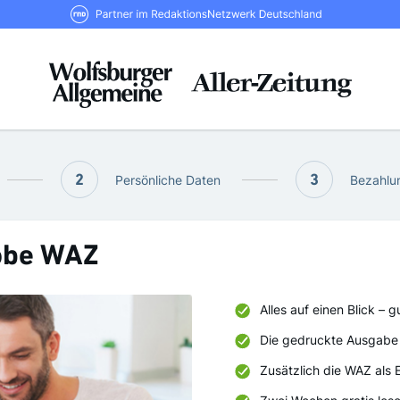
RND Partner im RedaktionsNetzwerk De
2
Persönliche Daten
3
Bezahlun
obe WAZ
Alles auf einen Blick – g
Die gedruckte Ausgabe 
Zusätzlich die WAZ als 