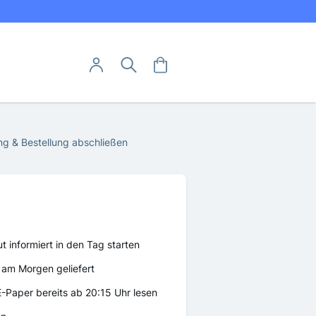
Direkt
utschland
zum
Inhalt
User-Menü
Mein Warenkorb
Suche
Mein Konto
Anmelden
Abo hier kündigen
g & Bestellung abschließen
Abo widerrufen
ut informiert in den Tag starten
am Morgen geliefert
E-Paper bereits ab 20:15 Uhr lesen