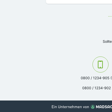
Sollt
Kontaktieren Sie u
0800 / 1234-905 
0800 / 1234-902 