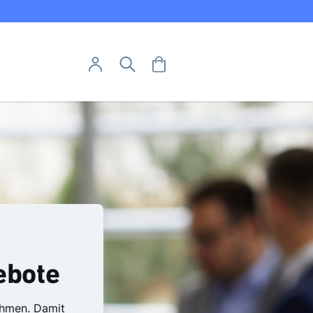
Direkt
utschland
zum
Inhalt
User-Menü
Mein Warenkorb
Suche
Mein Konto
Anmelden
Abo hier kündigen
Abo widerrufen
ebote
ehmen. Damit