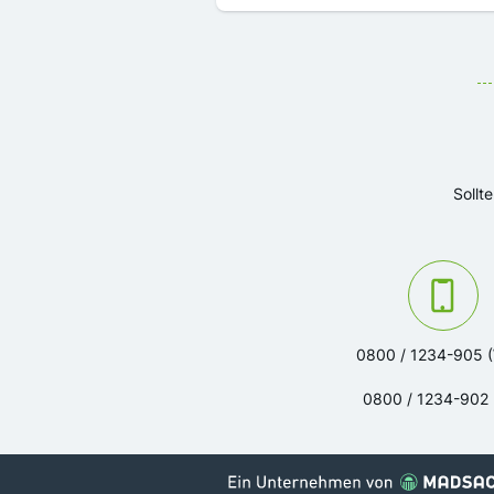
Sollt
Kontaktieren Sie u
0800 / 1234-905 
0800 / 1234-902 