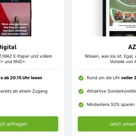
igital
A
 AZ/WAZ E-Paper und vollem
Wissen, was los ist. Egal, 
AZ+ und RND+
Vorteile vo
s ab 20.15 Uhr lesen
Rund um die Uhr
voller
bereits ab einem Zugang
Attraktive Sonderkondit
Mindestens 50% sparen
ich anfragen
Jetzt unver