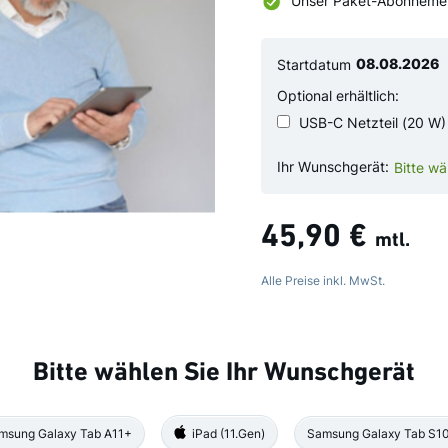
Unser Paket-Abonnement
Startdatum
Optional erhältlich:
USB-C Netzteil (20 W)
Ihr Wunschgerät:
Bitte wä
45,90 €
mtl.
Alle Preise inkl. MwSt.
Bitte wählen Sie Ihr Wunschgerät
eller
Samsung Galaxy Tab A11+
iPad (11.Gen)
msung Galaxy Tab A11+
Samsung Galaxy Tab S10
iPad (11.Gen)