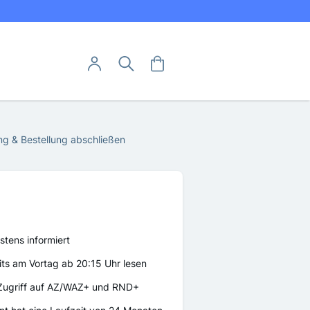
Direkt
utschland
zum
Inhalt
User-Menü
Mein Warenkorb
Suche
Mein Konto
Anmelden
Abo hier kündigen
g & Bestellung abschließen
Abo widerrufen
stens informiert
its am Vortag ab 20:15 Uhr lesen
 Zugriff auf AZ/WAZ+ und RND+