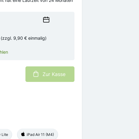
 hat eine Laufzeit von 24 Monaten
Wählen
Sie
ein
(zzgl.
9,90 €
einmalig)
Datum
hlen
Zur Kasse
Samsung Galaxy Tab S10 Lite
iPad Air 11 (M4)
 Lite
iPad Air 11 (M4)