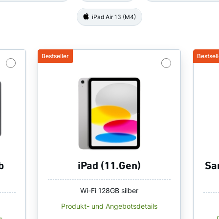
iPad Air 13 (M4)
iPad Air 13 (M4)
b
iPad (11.Gen)
Sa
Wi-Fi 128GB silber
Produkt- und Angebotsdetails
s