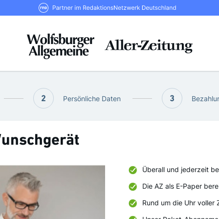
RND Partner im RedaktionsNetzwerk De
2
Persönliche Daten
3
Bezahlun
 Wunschgerät
Überall und jederzeit be
Die AZ als E-Paper bere
Rund um die Uhr voller