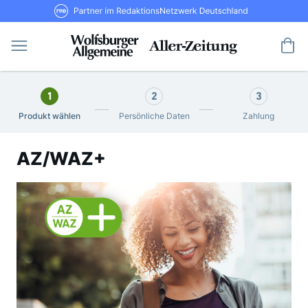
Direkt
RND Partner im RedaktionsNetzwerk De
zum
Inhalt
Me
1
2
3
Produkt wählen
Persönliche Daten
Zahlung
AZ/WAZ+