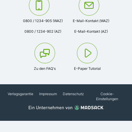
Kontaktieren Sie uns unter der Telefonnummer:
Oder kontaktieren Sie uns via
0800 / 1234-905 (WAZ)
E-Mail-Kontakt (WAZ)
0800 / 1234-902 (AZ)
E-Mail-Kontakt (AZ)
Zu den FAQ's
E-Paper Tutorial
Verlagsgarantie
Impressum
Datenschutz
Cookie-
Einstellungen