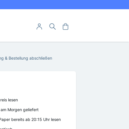
Direkt
utschland
zum
Inhalt
User-Menü
Mein Warenkorb
Suche
Mein Konto
Anmelden
Abo hier kündigen
g & Bestellung abschließen
Abo widerrufen
eis lesen
am Morgen geliefert
-Paper bereits ab 20:15 Uhr lesen