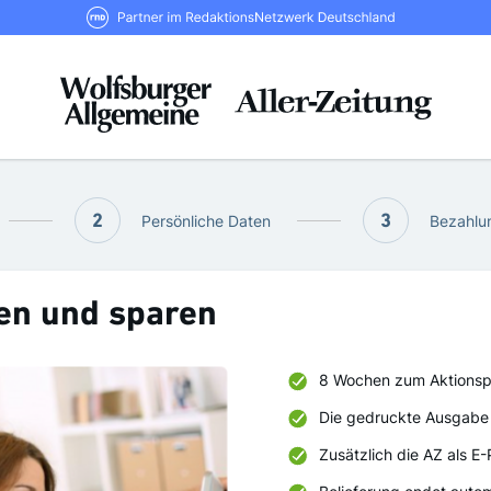
RND Partner im RedaktionsNetzwerk De
2
Persönliche Daten
3
Bezahlun
en und sparen
8 Wochen zum Aktionspr
Die gedruckte Ausgabe 
Zusätzlich die AZ als E