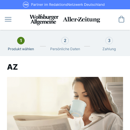
Direkt
RND Partner im RedaktionsNetzwerk De
zum
Inhalt
Me
1
2
3
Produkt wählen
Persönliche Daten
Zahlung
AZ