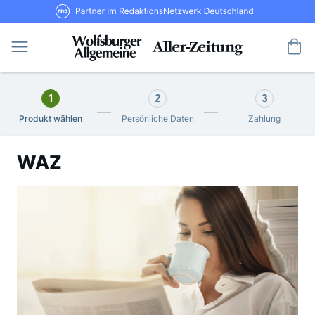
Direkt
RND Partner im RedaktionsNetzwerk De
zum
Inhalt
Me
1
2
3
Produkt wählen
Persönliche Daten
Zahlung
WAZ