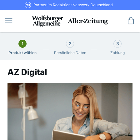
Direkt
RND Partner im RedaktionsNetzwerk De
zum
Inhalt
Me
1
2
3
Produkt wählen
Persönliche Daten
Zahlung
AZ Digital