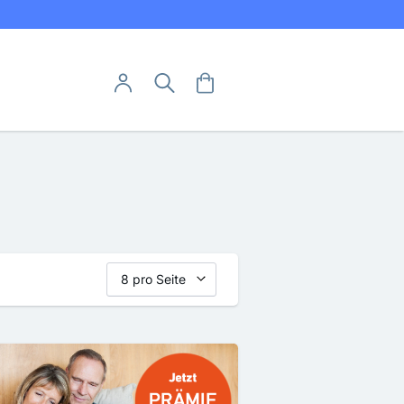
Direkt
utschland
zum
Inhalt
User-Menü
Mein Warenkorb
Suche
Mein Konto
Anmelden
Abo hier kündigen
Abo widerrufen