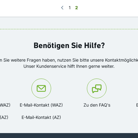
Seite
Seite
Zurück
Seite
Sie lesen gerade Seite
1
2
Benötigen Sie Hilfe?
en Sie weitere Fragen haben, nutzen Sie bitte unsere Kontaktmöglichk
Unser Kundenservice hilft Ihnen gerne weiter.
ns unter der Telefonnummer:
Oder kontaktieren Sie uns via
(WAZ)
E-Mail-Kontakt (WAZ)
Zu den FAQ's
(AZ)
E-Mail-Kontakt (AZ)