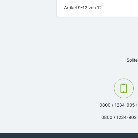
Artikel
9
-
12
von
12
Sollt
Kontaktieren Sie u
0800 / 1234-905 
0800 / 1234-902 