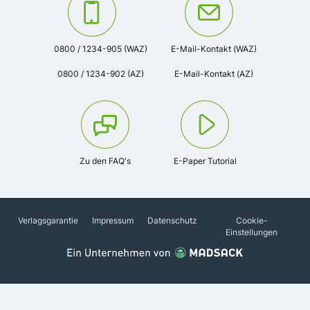
Kontaktieren Sie uns unter der Telefonnummer:
Oder kontaktieren Sie uns via
0800 / 1234-905 (WAZ)
E-Mail-Kontakt (WAZ)
0800 / 1234-902 (AZ)
E-Mail-Kontakt (AZ)
Zu den FAQ's
E-Paper Tutorial
Verlagsgarantie
Impressum
Datenschutz
Cookie-
Einstellungen