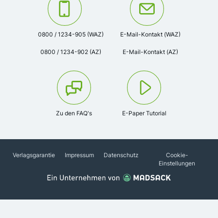
Kontaktieren Sie uns unter der Telefonnummer:
Oder kontaktieren Sie uns via
0800 / 1234-905 (WAZ)
E-Mail-Kontakt (WAZ)
0800 / 1234-902 (AZ)
E-Mail-Kontakt (AZ)
Zu den FAQ's
E-Paper Tutorial
Verlagsgarantie
Impressum
Datenschutz
Cookie-
Einstellungen